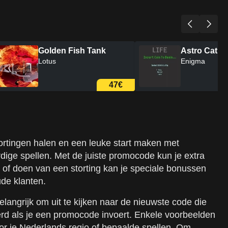
Golden Fish Tank
Astro Cat
Lotus
Enigma
47€
ortingen halen en een leuke start maken met
dige spellen. Met de juiste promocode kun je extra
of doen van een storting kan je speciale bonussen
ude klanten.
angrijk om uit te kijken naar de nieuwste code die
erd als je een promocode invoert. Enkele voorbeelden
oor je Nederlands regio of bepaalde spellen. Om