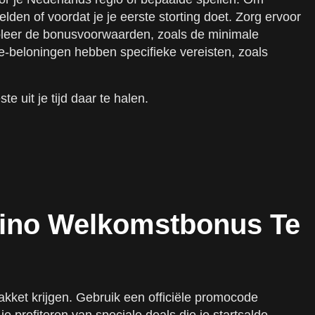
lden of voordat je je eerste storting doet. Zorg ervoor
roleer de bonusvoorwaarden, zoals de minimale
e-beloningen hebben specifieke vereisten, zoals
 uit je tijd daar te halen.
ino Welkomstbonus Te
kket krijgen. Gebruik een officiële promocode
e profiteren van speciale deals die je startsaldo