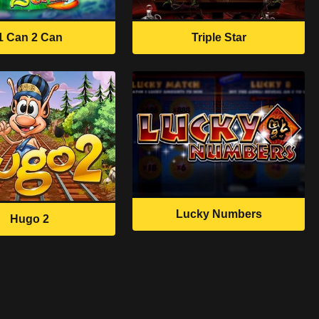
1 Can 2 Can
Triple Star
Lucky Numbers
Hugo 2