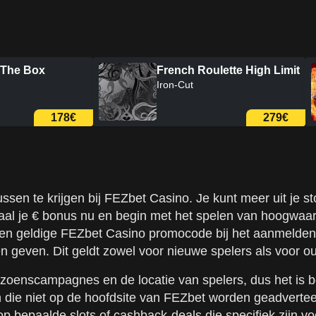
 The Box
French Roulette High Limit
Iron-Cut
178€
279€
en te krijgen bij FEZbet Casino. Je kunt meer uit je st
Haal je € bonus nu en begin met het spelen van hoogwaar
een geldige FEZbet Casino promocode bij het aanmelden 
en geven. Dit geldt zowel voor nieuwe spelers als voor o
enscampagnes en de locatie van spelers, dus het is bel
n die niet op de hoofdsite van FEZbet worden geadverte
op bepaalde slots of cashback-deals die specifiek zijn v