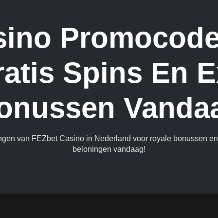
sino Promocode
ratis Spins En 
onussen Vanda
n van FEZbet Casino in Nederland voor royale bonussen en ex
beloningen vandaag!