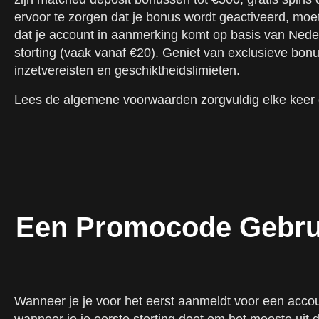
ervoor te zorgen dat je bonus wordt geactiveerd, moet 
dat je account in aanmerking komt op basis van Nede
storting (vaak vanaf €20). Geniet van exclusieve bon
inzetvereisten en geschiktheidslimieten.
Lees de algemene voorwaarden zorgvuldig elke keer da
Een Promocode Gebru
Wanneer je je voor het eerst aanmeldt voor een acco
wanneer je je eerste storting doet om het meeste uit d