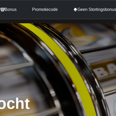
Bonus
Promotiecode
Geen Stortingsbonu
ocht