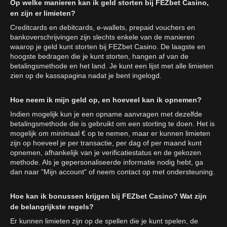
Op welke manieren kan ik geld storten bij FEZbet Casino,
en zijn er limieten?
Creditcards en debitcards, e-wallets, prepaid vouchers en
bankoverschrijvingen zijn slechts enkele van de manieren
waarop je geld kunt storten bij FEZbet Casino. De laagste en
hoogste bedragen die je kunt storten, hangen af van de
betalingsmethode en het land. Je kunt een lijst met alle limieten
zien op de kassapagina nadat je bent ingelogd.
Hoe neem ik mijn geld op, en hoeveel kan ik opnemen?
Indien mogelijk kun je een opname aanvragen met dezelfde
betalingsmethode die is gebruikt om een storting te doen. Het is
mogelijk om minimaal € op te nemen, maar er kunnen limieten
zijn op hoeveel je per transactie, per dag of per maand kunt
opnemen, afhankelijk van je verificatiestatus en de gekozen
methode. Als je gepersonaliseerde informatie nodig hebt, ga
dan naar "Mijn account" of neem contact op met ondersteuning.
Hoe kan ik bonussen krijgen bij FEZbet Casino? Wat zijn
de belangrijkste regels?
Er kunnen limieten zijn op de spellen die je kunt spelen, de