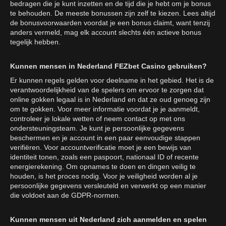
bedragen die je kunt inzetten en de tijd die je hebt om je bonus
te behouden. De meeste bonussen zijn zelf te kiezen. Lees altijd
de bonusvoorwaarden voordat je een bonus claimt, want tenzij
anders vermeld, mag elk account slechts één actieve bonus
tegelijk hebben.
Kunnen mensen in Nederland FEZbet Casino gebruiken?
Er kunnen regels gelden voor deelname in het gebied. Het is de
verantwoordelijkheid van de spelers om ervoor te zorgen dat
online gokken legaal is in Nederland en dat ze oud genoeg zijn
om te gokken. Voor meer informatie voordat je je aanmeldt,
controleer je lokale wetten of neem contact op met ons
ondersteuningsteam. Je kunt je persoonlijke gegevens
beschermen en je account in een paar eenvoudige stappen
verifiëren. Voor accountverificatie moet je een bewijs van
identiteit tonen, zoals een paspoort, nationaal ID of recente
energierekening. Om opnames te doen en dingen veilig te
houden, is het proces nodig. Voor je veiligheid worden al je
persoonlijke gegevens versleuteld en verwerkt op een manier
die voldoet aan de GDPR-normen.
Kunnen mensen uit Nederland zich aanmelden en spelen