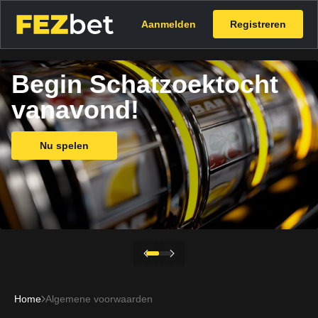
Aanmelden
Registreren
Begin Schatzoektocht
vanavond!
Nu spelen
Home
Algemene voorwaarden