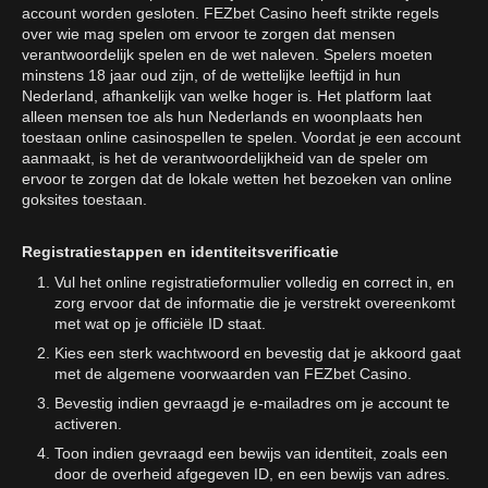
account worden gesloten. FEZbet Casino heeft strikte regels
over wie mag spelen om ervoor te zorgen dat mensen
verantwoordelijk spelen en de wet naleven. Spelers moeten
minstens 18 jaar oud zijn, of de wettelijke leeftijd in hun
Nederland, afhankelijk van welke hoger is. Het platform laat
alleen mensen toe als hun Nederlands en woonplaats hen
toestaan online casinospellen te spelen. Voordat je een account
aanmaakt, is het de verantwoordelijkheid van de speler om
ervoor te zorgen dat de lokale wetten het bezoeken van online
goksites toestaan.
Registratiestappen en identiteitsverificatie
Vul het online registratieformulier volledig en correct in, en
zorg ervoor dat de informatie die je verstrekt overeenkomt
met wat op je officiële ID staat.
Kies een sterk wachtwoord en bevestig dat je akkoord gaat
met de algemene voorwaarden van FEZbet Casino.
Bevestig indien gevraagd je e-mailadres om je account te
activeren.
Toon indien gevraagd een bewijs van identiteit, zoals een
door de overheid afgegeven ID, en een bewijs van adres.